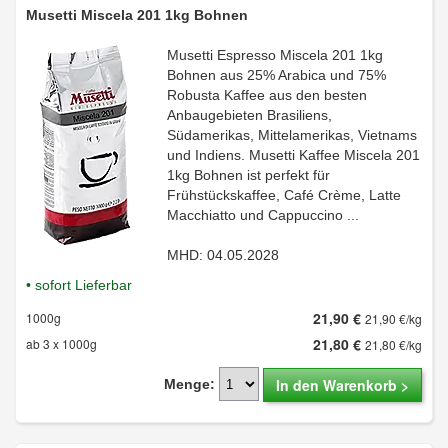
Musetti Miscela 201 1kg Bohnen
Musetti Espresso Miscela 201 1kg
Bohnen aus 25% Arabica und 75%
Robusta Kaffee aus den besten
Anbaugebieten Brasiliens,
Südamerikas, Mittelamerikas, Vietnams
und Indiens. Musetti Kaffee Miscela 201
1kg Bohnen ist perfekt für
Frühstückskaffee, Café Crème, Latte
Macchiatto und Cappuccino ...
MHD: 04.05.2028
• sofort Lieferbar
21,90 €
1000g
21,90 €/kg
21,80 €
ab 3 x 1000g
21,80 €/kg
In den Warenkorb >
Menge: