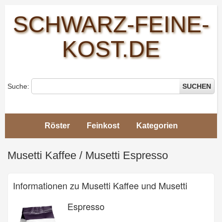
SCHWARZ-FEINE-
KOST.DE
Suche:
SUCHEN
Röster
Feinkost
Kategorien
Schwarz-
Feine-
Musetti Kaffee / Musetti Espresso
Kost
>
Musetti
Kaffee /
Informationen zu Musetti Kaffee und Musetti
Musetti
Espresso
Espresso