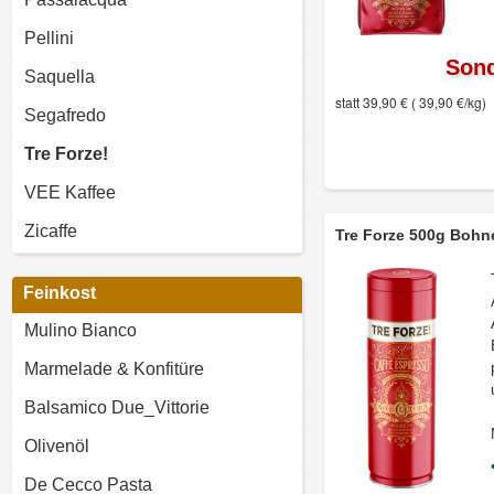
Pellini
Sond
Saquella
statt 39,90 €
( 39,90 €/kg)
Segafredo
Tre Forze!
VEE Kaffee
Zicaffe
Tre Forze 500g Boh
Feinkost
Mulino Bianco
Marmelade & Konfitüre
Balsamico Due_Vittorie
Olivenöl
De Cecco Pasta