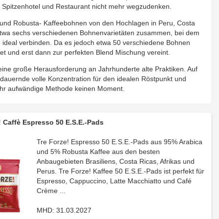
len Spitzenhotel und Restaurant nicht mehr wegzudenken.
a- und Robusta- Kaffeebohnen von den Hochlagen in Peru, Costa
s etwa sechs verschiedenen Bohnenvarietäten zusammen, bei dem
ge ideal verbinden. Da es jedoch etwa 50 verschiedene Bohnen
tet und erst dann zur perfekten Blend Mischung vereint.
ine große Herausforderung an Jahrhunderte alte Praktiken. Auf
ndauernde volle Konzentration für den idealen Röstpunkt und
sehr aufwändige Methode keinen Moment.
! Caffè Espresso 50 E.S.E.-Pads
Tre Forze! Espresso 50 E.S.E.-Pads aus 95% Arabica
und 5% Robusta Kaffee aus den besten
Anbaugebieten Brasiliens, Costa Ricas, Afrikas und
Perus. Tre Forze! Kaffee 50 E.S.E.-Pads ist perfekt für
Espresso, Cappuccino, Latte Macchiatto und Café
Crème ...
MHD: 31.03.2027