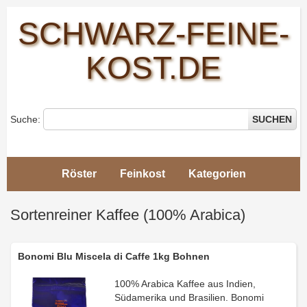
SCHWARZ-FEINE-
KOST.DE
Suche:
SUCHEN
Röster
Feinkost
Kategorien
Schwarz-
Feine-
Sortenreiner Kaffee (100% Arabica)
Kost
>
Sortenreiner
Kaffee
Bonomi Blu Miscela di Caffe 1kg Bohnen
(100%
Arabica)
100% Arabica Kaffee aus Indien,
Südamerika und Brasilien. Bonomi