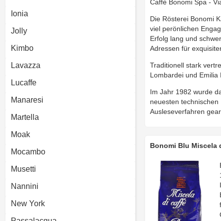
Caffè Bonomi Spa - Vial
Ionia
Die Rösterei Bonomi K
viel perönlichen Enga
Jolly
Erfolg lang und schwe
Kimbo
Adressen für exquisit
Lavazza
Traditionell stark ver
Lombardei und Emilia 
Lucaffe
Im Jahr 1982 wurde da
Manaresi
neuesten technischen 
Ausleseverfahren gearb
Martella
Moak
Bonomi Blu Miscela 
Mocambo
Musetti
Nannini
New York
Passalacqua