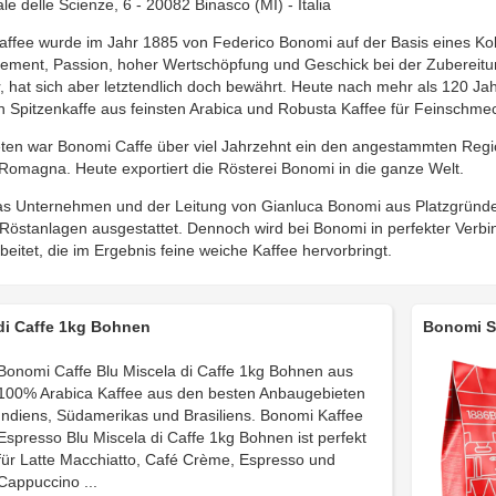
e delle Scienze, 6 - 20082 Binasco (MI) - Italia
affee wurde im Jahr 1885 von Federico Bonomi auf der Basis eines Ko
gement, Passion, hoher Wertschöpfung und Geschick bei der Zubereit
r, hat sich aber letztendlich doch bewährt. Heute nach mehr als 120 J
en Spitzenkaffe aus feinsten Arabica und Robusta Kaffee für Feinschme
treten war Bonomi Caffe über viel Jahrzehnt ein den angestammten Reg
Romagna. Heute exportiert die Rösterei Bonomi in die ganze Welt.
s Unternehmen und der Leitung von Gianluca Bonomi aus Platzgründen
Röstanlagen ausgestattet. Dennoch wird bei Bonomi in perfekter Verb
eitet, die im Ergebnis feine weiche Kaffee hervorbringt.
di Caffe 1kg Bohnen
Bonomi S
Bonomi Caffe Blu Miscela di Caffe 1kg Bohnen aus
100% Arabica Kaffee aus den besten Anbaugebieten
Indiens, Südamerikas und Brasiliens. Bonomi Kaffee
Espresso Blu Miscela di Caffe 1kg Bohnen ist perfekt
für Latte Macchiatto, Café Crème, Espresso und
Cappuccino ...