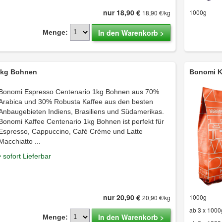
nur 18,90 €
1000g
18,90 €/kg
In den Warenkorb >
Menge:
1kg Bohnen
Bonomi K
Bonomi Espresso Centenario 1kg Bohnen aus 70%
Arabica und 30% Robusta Kaffee aus den besten
Anbaugebieten Indiens, Brasiliens und Südamerikas.
Bonomi Kaffee Centenario 1kg Bohnen ist perfekt für
Espresso, Cappuccino, Café Crème und Latte
Macchiatto ...
• sofort Lieferbar
nur 20,90 €
1000g
20,90 €/kg
ab 3 x 1000
In den Warenkorb >
Menge: