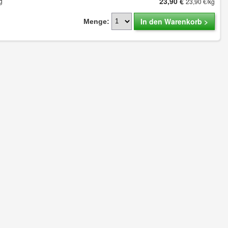
23,90 €
g
23,90 €/kg
In den Warenkorb >
Menge: