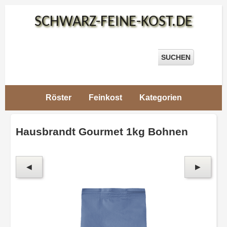
SCHWARZ-FEINE-KOST.DE
Suche:
SUCHEN
Röster
Feinkost
Kategorien
Schwarz-
Feine-
Hausbrandt Gourmet 1kg Bohnen
Kost
>
Hausbrandt
Kaffee /
Hausbrandt
◀
▶
Espresso
>
Hausbrandt
Gourmet
1kg
Bohnen