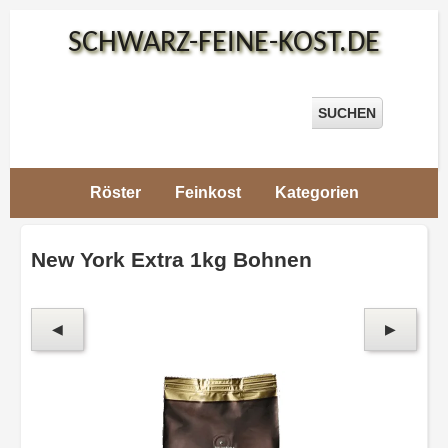
SCHWARZ-FEINE-KOST.DE
Suche:
SUCHEN
Röster
Feinkost
Kategorien
Schwarz-
Feine-
New York Extra 1kg Bohnen
Kost
>
New
York
Kaffee /
◀
▶
New
York
Espresso
>
New
York